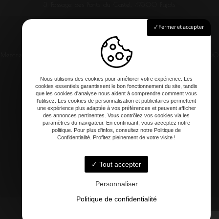
3 Passage des Ponts du Castel, 47300 Pujols
Fermer et accepter
Mercredi au samedi : 12h00 - 13h30 / 20h -21h
Dimanche : 12h00
- 14h
Nous utilisons des cookies pour améliorer votre expérience. Les
cookies essentiels garantissent le bon fonctionnement du site, tandis
que les cookies d'analyse nous aident à comprendre comment vous
l'utilisez. Les cookies de personnalisation et publicitaires permettent
une expérience plus adaptée à vos préférences et peuvent afficher
contact@clement-artisan-culinaire.fr
des annonces pertinentes. Vous contrôlez vos cookies via les
paramètres du navigateur. En continuant, vous acceptez notre
politique. Pour plus d'infos, consultez notre Politique de
Confidentialité. Profitez pleinement de votre visite !
Tout accepter
06 20 81 57 78
Personnaliser
Politique de confidentialité
-
Mentions légales
-
Blog