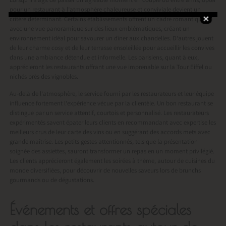
Lorsqu’il s’agit de passer un agréable moment en couple ou entre amis, opter
pour un restaurant à l’atmosphère chaleureuse et conviviale devient un
critère déterminant. Certains établissements offrent un cadre romantique
avec une vue panoramique sur des lieux emblématiques, créant un
environnement idéal pour savourer un dîner aux chandelles. D’autres jouent
de leur charme cosy et de leur terrasse ensoleillée pour accueillir les convives
dans une ambiance détendue et informelle. Les parisiens, quant à eux,
apprécieront les restaurants offrant une vue imprenable sur la Tour Eiffel ou
nichés près des vignobles.
Au-delà de l’atmosphère, le service fourni par les restaurateurs et leur équipe
influence fortement l’expérience vécue par la clientèle. Un bon restaurant se
distingue par un service attentif, courtois et personnalisé. Les restaurateurs
expérimentés savent épater leurs clients en recommandant avec expertise les
meilleurs crus de leur carte des vins ou en suggérant des accords mets avec
grande maîtrise. Les petits gestes attentionnés, tels que la présentation
soignée des assiettes, sauront transformer un repas en un moment privilégié.
Les clients apprécieront également les soirées à thème, autour de cuisines du
monde diversifiées, pour découvrir de nouvelles saveurs lors de brunchs
gourmands ou de dégustations.
Événements et offres spéciales