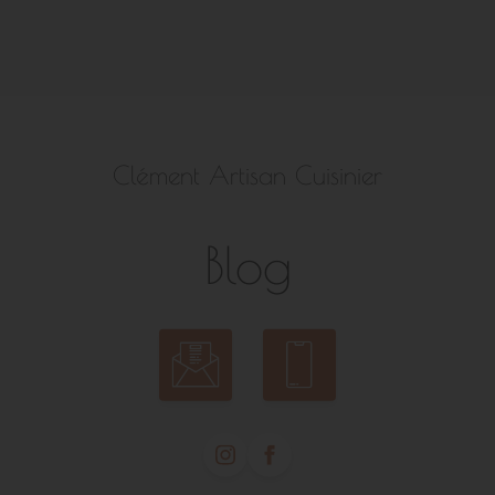
Clément Artisan Cuisinier
Blog