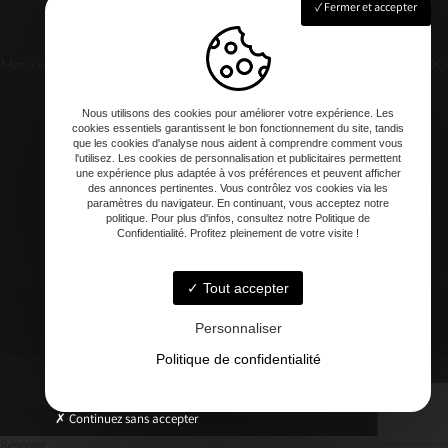
Fermer et accepter
Mercredi au samedi : 12h00 - 13h30 / 20h -21h
Dimanche : 12h00
- 14h
Nous utilisons des cookies pour améliorer votre expérience. Les
cookies essentiels garantissent le bon fonctionnement du site, tandis
que les cookies d'analyse nous aident à comprendre comment vous
l'utilisez. Les cookies de personnalisation et publicitaires permettent
une expérience plus adaptée à vos préférences et peuvent afficher
contact@clement-artisan-culinaire.fr
des annonces pertinentes. Vous contrôlez vos cookies via les
paramètres du navigateur. En continuant, vous acceptez notre
politique. Pour plus d'infos, consultez notre Politique de
Confidentialité. Profitez pleinement de votre visite !
Tout accepter
06 20 81 57 78
Personnaliser
Politique de confidentialité
-
Mentions légales
-
Blog
Continuez sans accepter
Réserver