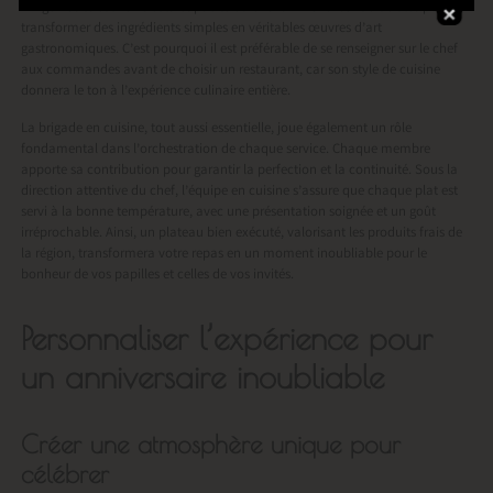
L’ingéniosité culinaire et la capacité du chef à innover sont cruciales pour
transformer des ingrédients simples en véritables œuvres d’art
gastronomiques. C’est pourquoi il est préférable de se renseigner sur le chef
aux commandes avant de choisir un restaurant, car son style de cuisine
donnera le ton à l’expérience culinaire entière.
La brigade en cuisine, tout aussi essentielle, joue également un rôle
fondamental dans l’orchestration de chaque service. Chaque membre
apporte sa contribution pour garantir la perfection et la continuité. Sous la
direction attentive du chef, l’équipe en cuisine s’assure que chaque plat est
servi à la bonne température, avec une présentation soignée et un goût
irréprochable. Ainsi, un plateau bien exécuté, valorisant les produits frais de
la région, transformera votre repas en un moment inoubliable pour le
bonheur de vos papilles et celles de vos invités.
Personnaliser l’expérience pour
un anniversaire inoubliable
Créer une atmosphère unique pour
célébrer