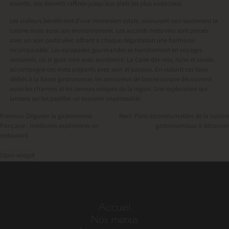
assiette, des desserts raffinés jusqu’aux plats les plus audacieux.
Les visiteurs bénéficient d’une immersion totale, savourant non seulement la
cuisine mais aussi son environnement. Les accords mets-vins sont pensés
avec un soin particulier, offrant à chaque dégustation une harmonie
incomparable. Les escapades gourmandes se transforment en voyages
sensoriels, où le goût rime avec excellence. La Carte des vins, riche et variée,
accompagne ces mets préparés avec soin et passion. En visitant ces lieux
dédiés à la haute gastronomie, les amoureux de bonne cuisine découvrent
aussi les charmes et les saveurs uniques de la région. Une exploration qui
laissera sur les papilles un souvenir impérissable.
Previous:
Déguster la gastronomie
Next:
Plats incontournables de la cuisine
française : meilleures expériences en
gastronomique à découvrir
Navigation
restaurant
de
Open widget
l’article
Accueil
Nos menus