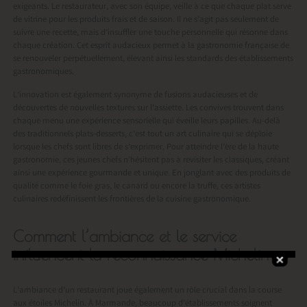
exigeants. Le restaurateur, avec son équipe, veille à ce que chaque plat serve
de vitrine pour les produits frais et de saison. Il ne s’agit pas seulement de
suivre une recette, mais d’insuffler une touche personnelle qui résonne dans
chaque création. Cet esprit audacieux permet à la gastronomie française de
se renouveler perpétuellement, élevant ainsi les standards des établissements
gastronomiques.
L’innovation est également synonyme de fusions audacieuses et de
découvertes de nouvelles textures sur l’assiette. Les convives trouvent dans
chaque menu une expérience sensorielle qui éveille leurs papilles. Au-delà
des traditionnels plats-desserts, c’est tout un art culinaire qui se déploie
lorsque les chefs sont libres de s’exprimer. Pour atteindre l’ère de la haute
gastronomie, ces jeunes chefs n’hésitent pas à revisiter les classiques, créant
ainsi une expérience gourmande et unique. En jonglant avec des produits de
qualité comme le foie gras, le canard ou encore la truffe, ces artistes
culinaires redéfinissent les frontières de la cuisine gastronomique.
Comment l’ambiance et le service
influencent la reconnaissance Michelin
L’ambiance d’un restaurant joue également un rôle crucial dans la course
aux étoiles Michelin. À Marmande, beaucoup d’établissements soignent