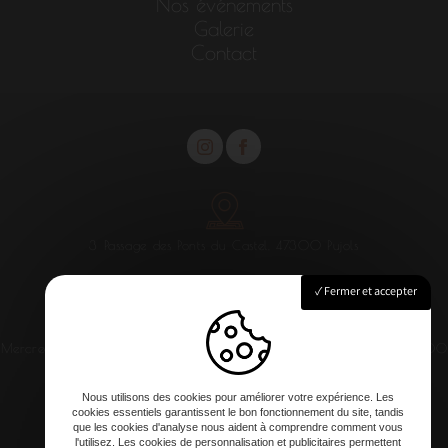
Nos événements
Galerie
Contact
3 Passage des Ponts du Castel, 47300 Pujols
Fermer et accepter
Mercredi au samedi : 12h00 - 13h30 / 20h -21h
Dimanche : 12h00
- 14h
Nous utilisons des cookies pour améliorer votre expérience. Les
cookies essentiels garantissent le bon fonctionnement du site, tandis
que les cookies d'analyse nous aident à comprendre comment vous
l'utilisez. Les cookies de personnalisation et publicitaires permettent