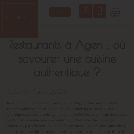
Skip
to
RÉSERVER
content
Restaurants à Agen : où
savourer une cuisine
authentique ?
Posted on
4 août 2025
Nichée au cœur du Lot-et-Garonne, la ville d’Agen attire non seulement par
son patrimoine historique et culturel, mais aussi par sa scène culinaire
dynamique. Les restaurants agenais sont le reflet d’un savoir-faire local où la
tradition et la créativité se rencontrent dans l’assiette. Que vous soyez
amateur de plats du terroir ou en quête de nouvelles expériences gustatives,
la diversité des établissements de la ville a de quoi satisfaire toutes les envies.