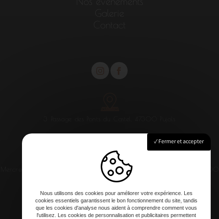
Nos événements
Galerie
Contact
3 Passage des Ponts du Castel, 47300 Pujols
Fermer et accepter
Mercredi au samedi : 12h00 - 13h30 / 20h -21h
Dimanche : 12h00
- 14h
Nous utilisons des cookies pour améliorer votre expérience. Les
cookies essentiels garantissent le bon fonctionnement du site, tandis
que les cookies d'analyse nous aident à comprendre comment vous
l'utilisez. Les cookies de personnalisation et publicitaires permettent