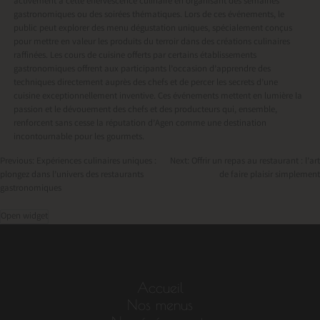
activement à cette effervescence culinaire en organisant des semaines
gastronomiques ou des soirées thématiques. Lors de ces événements, le
public peut explorer des menu dégustation uniques, spécialement conçus
pour mettre en valeur les produits du terroir dans des créations culinaires
raffinées. Les cours de cuisine offerts par certains établissements
gastronomiques offrent aux participants l’occasion d’apprendre des
techniques directement auprès des chefs et de percer les secrets d’une
cuisine exceptionnellement inventive. Ces événements mettent en lumière la
passion et le dévouement des chefs et des producteurs qui, ensemble,
renforcent sans cesse la réputation d’Agen comme une destination
incontournable pour les gourmets.
Previous:
Expériences culinaires uniques :
Next:
Offrir un repas au restaurant : l’art
plongez dans l’univers des restaurants
de faire plaisir simplement
Navigation
gastronomiques
de
Open widget
l’article
Accueil
Nos menus