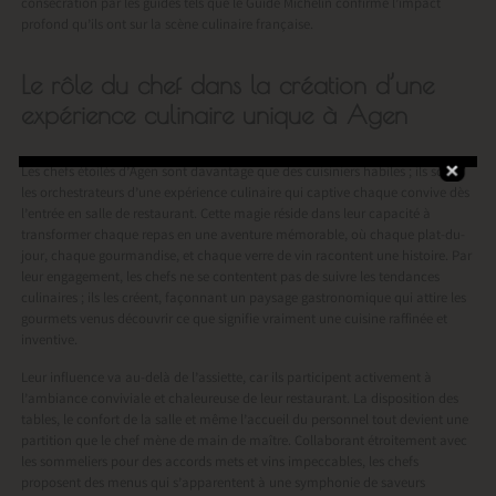
consécration par les guides tels que le Guide Michelin confirme l’impact
profond qu’ils ont sur la scène culinaire française.
Le rôle du chef dans la création d’une
expérience culinaire unique à Agen
Les chefs étoilés d’Agen sont davantage que des cuisiniers habiles ; ils sont
les orchestrateurs d’une expérience culinaire qui captive chaque convive dès
l’entrée en salle de restaurant. Cette magie réside dans leur capacité à
transformer chaque repas en une aventure mémorable, où chaque plat-du-
jour, chaque gourmandise, et chaque verre de vin racontent une histoire. Par
leur engagement, les chefs ne se contentent pas de suivre les tendances
culinaires ; ils les créent, façonnant un paysage gastronomique qui attire les
gourmets venus découvrir ce que signifie vraiment une cuisine raffinée et
inventive.
Leur influence va au-delà de l’assiette, car ils participent activement à
l’ambiance conviviale et chaleureuse de leur restaurant. La disposition des
tables, le confort de la salle et même l’accueil du personnel tout devient une
partition que le chef mène de main de maître. Collaborant étroitement avec
les sommeliers pour des accords mets et vins impeccables, les chefs
proposent des menus qui s’apparentent à une symphonie de saveurs