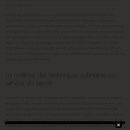
gastronomique où chaque bouchée raconte une histoire, celle d’un territoire
riche et généreux.
Choisir des producteurs locaux garantit non seulement la fraîcheur des
ingrédients, mais soutient également l’économie régionale. À travers des
partenariats solides avec des fermiers et des artisans, les chefs de Marmande
privilégient des circuits courts. Cette proximité avec les producteurs se traduit
par une qualité exceptionnelle qui se retrouve jusque dans l’assiette. Ainsi, les
légumes croquants du potager, les viandes de bœuf et de porc, les herbes
aromatiques telles que le basilic, et même les œufs utilisés dans les desserts
faits-maison, font partie d’une démarche durable et éthique qui enchante les
papilles des gourmets avertis.
La maîtrise des techniques culinaires au
service du terroir
Les chefs de Marmande, véritables artistes culinaires, manient les techniques
de cuisson avec une précision rare pour sublimer les produits du terroir. Leur
savoir-faire culinaire, combiné à des décennies de tradition transmise de
génération en génération, se marie à une cuisine inventive et raffinée. Que ce
soit à travers un rôti fermement saisi pour conserver toutes les saveurs de la
viande, ou un foie gras de canard confit doucement pour offrir un moment