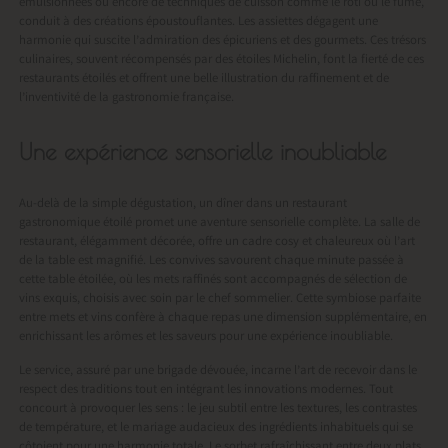
émulsionnées ou encore de techniques de cuisson comme le rôti ou le fumé,
conduit à des créations époustouflantes. Les assiettes dégagent une
harmonie qui suscite l’admiration des épicuriens et des gourmets. Ces trésors
culinaires, souvent récompensés par des étoiles Michelin, font la fierté de ces
restaurants étoilés et offrent une belle illustration du raffinement et de
l’inventivité de la gastronomie française.
Une expérience sensorielle inoubliable
Au-delà de la simple dégustation, un dîner dans un restaurant
gastronomique étoilé promet une aventure sensorielle complète. La salle de
restaurant, élégamment décorée, offre un cadre cosy et chaleureux où l’art
de la table est magnifié. Les convives savourent chaque minute passée à
cette table étoilée, où les mets raffinés sont accompagnés de sélection de
vins exquis, choisis avec soin par le chef sommelier. Cette symbiose parfaite
entre mets et vins confère à chaque repas une dimension supplémentaire, en
enrichissant les arômes et les saveurs pour une expérience inoubliable.
Le service, assuré par une brigade dévouée, incarne l’art de recevoir dans le
respect des traditions tout en intégrant les innovations modernes. Tout
concourt à provoquer les sens : le jeu subtil entre les textures, les contrastes
de température, et le mariage audacieux des ingrédients inhabituels qui se
côtoient pour une harmonie totale. Le sorbet rafraîchissant entre deux plats