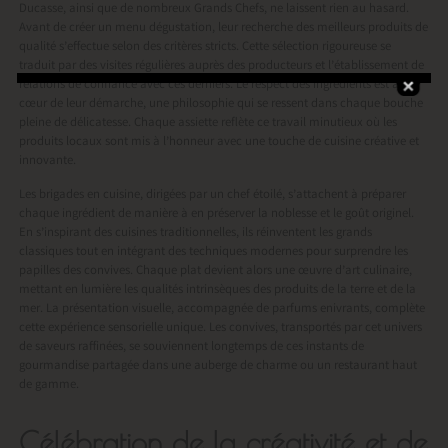
Ducasse, ainsi que de nombreux Grands Chefs, ne laissent rien au hasard.
Avant de créer un menu dégustation, leur recherche des meilleurs produits de
qualité s’effectue selon des critères stricts. Cette sélection rigoureuse se
traduit par des visites régulières auprès des producteurs et l’établissement de
relations de confiance avec ces derniers. Le respect des ingrédients est au
cœur de leur démarche, une philosophie qui se ressent dans chaque bouche
pleine de délicatesse. Chaque assiette reflète ce travail minutieux où les
produits locaux sont mis à l’honneur avec une touche de cuisine créative et
innovante.
Les brigades en cuisine, dirigées par un chef étoilé, s’attachent à préparer
chaque ingrédient de manière à en préserver la noblesse et le goût originel.
En s’inspirant des cuisines traditionnelles, ils réinventent les grands
classiques tout en intégrant des techniques modernes pour surprendre les
papilles des convives. Chaque plat devient alors une œuvre d’art culinaire,
mettant en lumière les qualités intrinsèques des produits de la terre et de la
mer. La présentation visuelle, accompagnée de parfums enivrants, complète
cette expérience sensorielle unique. Les convives, transportés par cet univers
de saveurs raffinées, se souviennent longtemps de ces instants de
gourmandise partagée dans une auberge de charme ou un restaurant haut
de gamme.
Célébration de la créativité et de