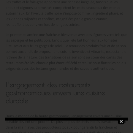
Les truffes et le foie-gras apportent une richesse inégalée, tandis que les
choux et oignons caramélisés complètent les mets savoureux des menus
automnaux. En hiver, la truffe noire s’impose comme l’ingrédient phare, et
les viandes mijotées et confites, magnifiées par le gras de canard,
réchauffent les convives lors de longues soirées.
Le printemps amène une fraîcheur bienvenue avec des légumes verts tels que
les asperges et les petits pois, tandis que l’été fait honneur aux tomates
juteuses et aux fruits gorgés de soleil. Le retour des produits frais et de saison
permet aux chefs de proposer une cuisine inventive et vibrante, respectant le
rythme de la nature. Ces transitions de saison sont au cœur des cartes des
restaurants étoilés, chaque plat étant réfléchi et réalisé pour flatter les palais
exigeants avec des textures gourmandes et des saveurs authentiques.
L’engagement des restaurants
gastronomiques envers une cuisine
durable
Dans le monde de la haute gastronomie, l’engagement envers une cuisine
durable devient une priorité. De plus en plus de chefs étoilés travaillent main
dans la main avec des producteurs locaux pour garantir la fraîcheur et