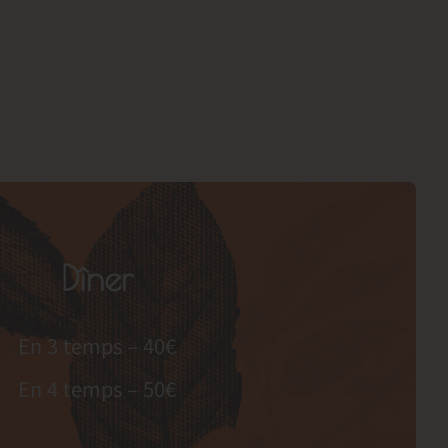
Dîner
En 3 temps – 40€
En 4 temps – 50€