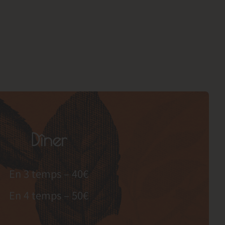
Dîner
En 3 temps – 40€
En 4 temps – 50€